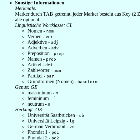
Sonstige Informationen
Merkmale:
Marker durch TAB getrennt; jeder Marker besteht aus Key (2 Z
alle optional.
Linguistische Wortklasse: CL
Nomen -
nom
Verben -
ver
Adjektive -
adj
Adverben -
adv
Preposition -
prep
Namen -
prop
Artikel -
det
Zahlwörter -
num
Partikel -
par
Grundformen (Nomen) -
baseform
Genus: GE
maskulinum -
m
femininum -
f
neutrum -
n
Herkunft: OR
Universität Saarbrücken -
sb
Universität Leipzig -
lg
German Verbmobil -
vm
Phondat 1 -
pd1
Phondat 2 -
pd2