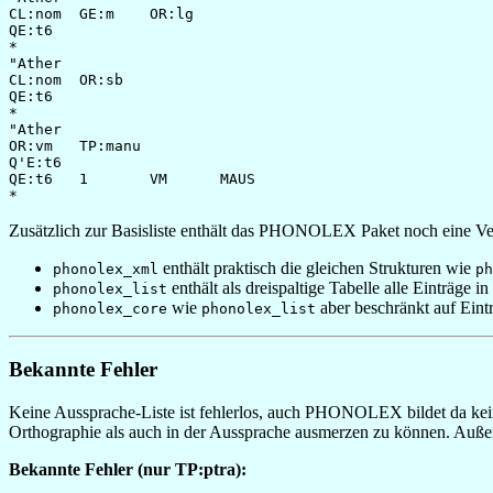
CL:nom  GE:m    OR:lg

QE:t6

*

"Ather

CL:nom  OR:sb

QE:t6

*

"Ather

OR:vm   TP:manu

Q'E:t6

QE:t6   1       VM      MAUS

Zusätzlich zur Basisliste enthält das PHONOLEX Paket noch eine V
enthält praktisch die gleichen Strukturen wie
phonolex_xml
ph
enthält als dreispaltige Tabelle alle Einträge
phonolex_list
wie
aber beschränkt auf Eint
phonolex_core
phonolex_list
Bekannte Fehler
Keine Aussprache-Liste ist fehlerlos, auch PHONOLEX bildet da kein
Orthographie als auch in der Aussprache ausmerzen zu können. Außer
Bekannte Fehler (nur TP:ptra):