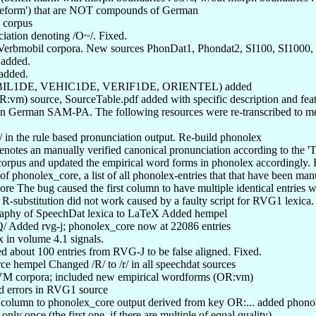
baseform') that are NOT compounds of German
M corpus
ciation denoting /O~/. Fixed.
the Verbmobil corpora. New sources PhonDat1, Phondat2, SI100, SI100
 added.
added.
e, MOBIL1DE, VEHIC1DE, VERIF1DE, ORIENTEL) added
R:vm) source, SourceTable.pdf added with specific description and feat
on in German SAM-PA. The following resources were re-transcribed to m
 /r/ in the rule based pronunciation output. Re-build phonolex
enotes an manually verified canonical pronunciation according to the 
orpus and updated the empirical word forms in phonolex accordingly. 
 of phonolex_core, a list of all phonolex-entries that that have been 
ore The bug caused the first column to have multiple identical entries w
 R-substitution did not work caused by a faulty script for RVG1 lexica.
graphy of SpeechDat lexica to LaTeX Added hempel
 /Q/ Added rvg-j; phonolex_core now at 22086 entries
x in volume 4.1 signals.
d about 100 entries from RVG-J to be false aligned. Fixed.
ce hempel Changed /R/ to /r/ in all speechdat sources
 VM corpora; included new empirical wordforms (OR:vm)
ed errors in RVG1 source
column to phonolex_core output derived from key OR:... added phonolex
ly once (the first one, if there are multiple of equal quality)