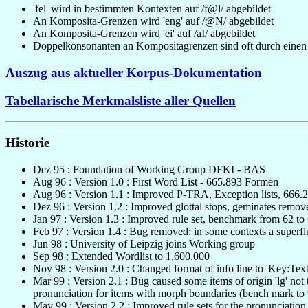
'fel' wird in bestimmten Kontexten auf /f@l/ abgebildet
An Komposita-Grenzen wird 'eng' auf /@N/ abgebildet
An Komposita-Grenzen wird 'ei' auf /aI/ abgebildet
Doppelkonsonanten an Kompositagrenzen sind oft durch einen 
Auszug aus aktueller Korpus-Dokumentation
Tabellarische Merkmalsliste aller Quellen
Historie
Dez 95 : Foundation of Working Group DFKI - BAS
Aug 96 : Version 1.0 : First Word List - 665.893 Formen
Aug 96 : Version 1.1 : Improved P-TRA, Exception lists, 666.2
Dez 96 : Version 1.2 : Improved glottal stops, geminates remov
Jan 97 : Version 1.3 : Improved rule set, benchmark from 62 to
Feb 97 : Version 1.4 : Bug removed: in some contexts a superf
Jun 98 : University of Leipzig joins Working group
Sep 98 : Extended Wordlist to 1.600.000
Nov 98 : Version 2.0 : Changed format of info line to 'Key:T
Mar 99 : Version 2.1 : Bug caused some items of origin 'lg' not 
pronunciation for items with morph boundaries (bench mark to
May 99 : Version 2.2 : Improved rule sets for the pronunciati