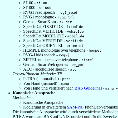
SI100 -
si100
SI1000 -
si1000
RVG1 read speech -
rvg1_read
RVG1 monologue -
rvg1_trl
German SmartKom -
sk_ger
SpeechDat FIXED1DE -
fixed1de
SpeechDat VEHIC1DE -
vehic1de
SpeechDat MOBIL1DE -
mobil1de
SpeechDat VERIF1DE -
verif1de
SpeechDat ORIENTEL -
orientel
HEMPEL monologue over telephone -
hempel
RVG-J kids speech -
rvg-j
ZIPTEL numbers over telephone -
ziptel
German SmartWeb queries -
sw_ger
ALC - alcoholized speech -
alc
Text-to-Phonem Methode: TP
P-TRA (automatisch) -
ptra
Von Hand (manuell) -
manu
Von Hand und verifiziert nach
BAS Guidelines
-
manu_v
Kanonische Aussprache
Merkmale:
Kanonische Aussprache
Kodierung in erweitertem
SAM-PA
(PhonDat-Verbmobil
Die kanonische Aussprache wird durch verschiedene Methoden 
P-TRA wurde am BAS auf UNIX portiert und für die Zwecke de