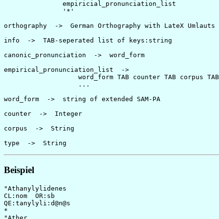
               empiricial_pronunciation_list 

               '*' 

orthography  ->  German Orthography with LateX Umlauts

info  ->  TAB-seperated list of keys:string

canonic_pronunciation  ->  word_form 

empirical_pronunciation_list  ->  

                   word_form TAB counter TAB corpus TAB
                   ...

word_form  ->  string of extended SAM-PA

counter  ->  Integer

corpus  ->  String 

Beispiel
"Athanylylidenes

CL:nom  OR:sb

QE:tanylyli:d@n@s

*

"Ather
