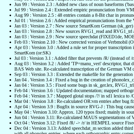
Jun 99 : Version 2.3 : Added new class of noun baseforms ('
Jul 99 : Version 2.4 : Extended empiric pronunciation from V
Aug 99 : Version 2.5 : 48 entries contain a 8-Bit char in pronun
Jul 01 : Version 2.6 : Added empirical pronunciations from 
Jan 03 : Version 2.7 : New source SmartKom German (sk_ger)
Jan 03 : Version 2.8 : New sources RVG1_read and RVG1_trl 
Jan 03 : Version 2.9 : New source speechdat (FIXED1d
Feb 03 : Version 2.10 : New corrected version of Verbmobil (O
Apr 03 : Version 3.0 : Added a rule set for proper transcripti
SmartKom (or:SK)
Jul 03 : Version 3.1 : Added filter that prevents /R/ (instead of
Aug 03 : Version 3.2 : Added 'TP=manu_veri' descriptor, that d
BAS Web site. Re-calculated transcription of the German VM c
Sep 03 : Version 3.3 : Extended the makefile for the generation
Jan 04 . Version 3.4 : Fixed a bug in the creation of phonolex_c
Jan 04 : Version 3.5 : Fixed some bugs in sk_ger.lex, RVG1_trl
Feb 04 : Version 3.6 : Updated documentation; mapped ortho
Feb 04 : Version 3.7 : Mapped glotal stops /?/ in sd1 lexica to
Mar 04 : Version 3.8 : Re-calculated OR:vm entries after bug fi
Apr 04 : Version 3.9 : Bugfix in source RVG-J : This bug cause
May 04 : Version 3.10: Approx. 120 typos fixed; mainly in sour
Jun 04 : Version 3.11: Re-calculated MAUS segmentations of
Oct 04 : Version 3.12: Fixed /R/ -> /r/ in HEMPEL source Fix
Dec 04 : Version 3.13: Added speechdat_m section added third 
with all phonolex entries, where each orthographic entry comes on