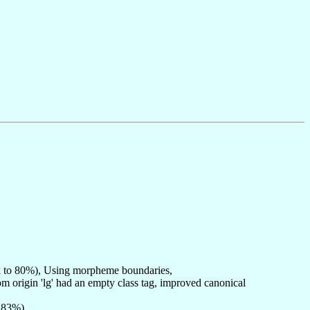
rk to 80%), Using morpheme boundaries,
om origin 'lg' had an empty class tag, improved canonical
: 83%)