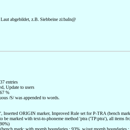
Laut abgebildet, z.B. Siebbeine zi:baIn@
37 entries
ed, Update to users
 67 %
luous /S/ was appended to words.
ext', Inserted ORIGIN marker, Improved Rule set for P-TRA (bench ma
to be marked with text-to-phoneme method 'ptra ('TP:ptra'), all items fr
 90%)
on (bench mark: with morph boundaries : 93%, w/out morph boundaries 