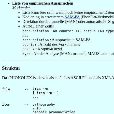
Liste von empirischen Aussprachen
Merkmale:
Liste kann leer sein, wenn noch keine empirischen Daten
Kodierung in erweitertem
SAM-PA
(PhonDat-Verbmobil
Detektion durch manuelle (MAN) oder automatische S
Aufbau einer Zeile:
pronunciation TAB counter TAB corpus TAB type
mit
: Aussprache in SAM-PA
pronunciation
: Anzahl des Vorkommens
counter
: Korpus-Kürzel
corpus
: Art der Analyse (MAN: manuell, MAUS: automat
type
Struktur
Das PHONOLEX ist derzeit als einfaches ASCII File und als XML-Vers
file       ->  item 'NL'

               [ item 'NL' ]

               ...

item       ->  orthography 

               info

               canonic_pronunciation 
