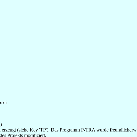
eri
)
erzeugt (siehe Key 'TP'). Das Programm P-TRA wurde freundlicherweis
s Projekts modifiziert.