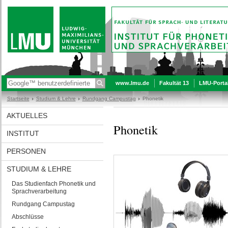
www.lmu.de
Fakultät 13
LMU-Porta
Startseite
Studium & Lehre
Rundgang Campustag
Phonetik
AKTUELLES
Phonetik
INSTITUT
PERSONEN
STUDIUM & LEHRE
Das Studienfach Phonetik und
Sprachverarbeitung
Rundgang Campustag
Abschlüsse